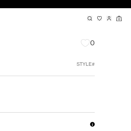
0
0
STYLE#